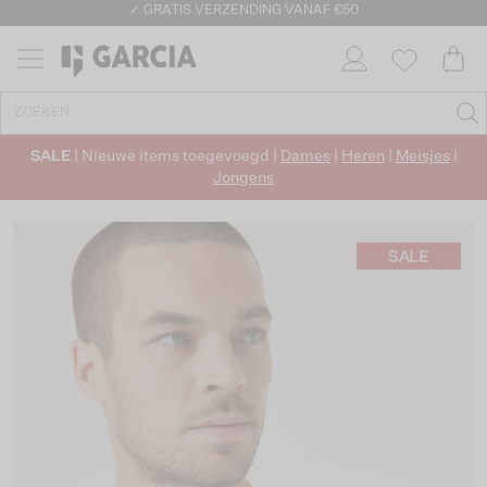
✓ GRATIS VERZENDING VANAF €50
✓ RETOURNEREN BINNEN 30 DAGEN
SALE
| Nieuwe items toegevoegd |
Dames
|
Heren
|
Meisjes
|
Jongens