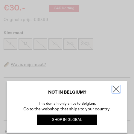
€30.-
24% korting
Originele prijs: €39.99
Kies maat
S
M
L
XL
XXL
XXXL
Wat is mijn maat?
Gratis verzending vanaf €50
NOT IN BELGIUM?
Levertijd 2-3 werkdagen
This domain only ships to Belgium.
Gemakkelijk retourneren binnen 30 dagen
Go to the webshop that ships to your country.
SHOP IN
GLOBAL
Productdetails