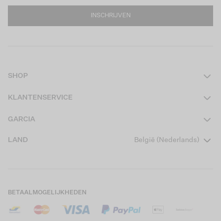
INSCHRIJVEN
SHOP
Dames
KLANTENSERVICE
Heren
Contact
GARCIA
Girls Teens
Veelgestelde vragen
Over ons
LAND
België (Nederlands)
Boys Teens
Actievoorwaarden
Garcia Stories
Girls Kids
Verzending
Our Responsible Journey
Boys Kids
Retourneren
Winkels
BETAALMOGELIJKHEDEN
Cookies
Careers
Mijn account