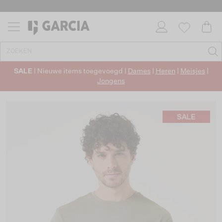
SALE
| Nieuwe items toegevoegd |
Dames
|
Heren
|
Meisjes
|
Jongens