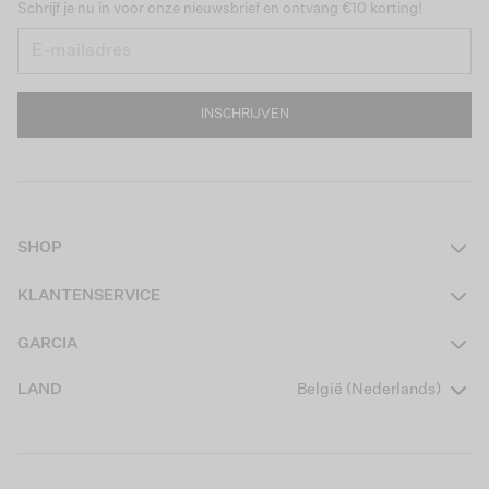
Schrijf je nu in voor onze nieuwsbrief en ontvang €10 korting!
INSCHRIJVEN
SHOP
Dames
KLANTENSERVICE
Heren
Contact
GARCIA
Girls Teens
Veelgestelde vragen
Over ons
LAND
België (Nederlands)
Boys Teens
Actievoorwaarden
Garcia Stories
Girls Kids
Verzending
Our Responsible Journey
Boys Kids
Retourneren