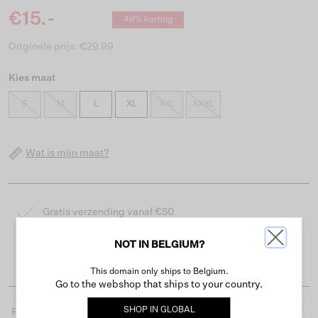
€15.-
49% korting
Originele prijs: €29.99
Kies maat
S
M
L
XL
XXL
XXXL
Wat is mijn maat?
Gratis verzending vanaf €50
Levertijd 2-3 werkdagen
NOT IN BELGIUM?
Gemakkelijk retourneren binnen 30 dagen
This domain only ships to Belgium.
Go to the webshop that ships to your country.
SHOP IN
GLOBAL
Productdetails