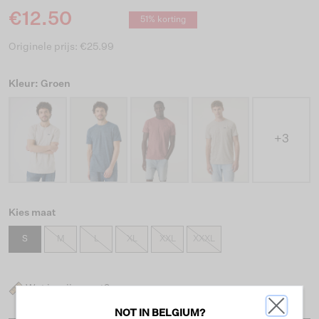
€12.50
51% korting
Originele prijs: €25.99
Kleur: Groen
+3
Kies maat
S
M
L
XL
XXL
XXXL
Wat is mijn maat?
NOT IN BELGIUM?