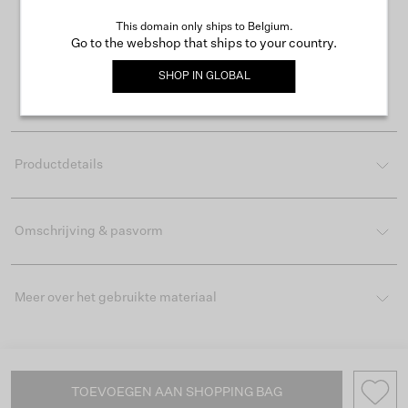
This domain only ships to Belgium.
Gratis verzending vanaf €50
Go to the webshop that ships to your country.
Levertijd 2-3 werkdagen
SHOP IN
GLOBAL
Gemakkelijk retourneren binnen 30 dagen
Productdetails
Omschrijving & pasvorm
Meer over het gebruikte materiaal
TOEVOEGEN AAN SHOPPING BAG