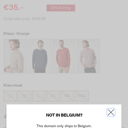
€35.-
29% korting
Originele prijs: €49.99
Kleur: Oranje
Kies maat
S
M
L
XL
XXL
XXXL
NOT IN BELGIUM?
Wat is mijn maat?
This domain only ships to Belgium.