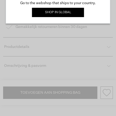
Go to the webshop that ships to your country.
Gratis verzending vanaf €50
SHOP IN
GLOBAL
Levertijd 2-3 werkdagen
Gemakkelijk retourneren binnen 30 dagen
Productdetails
Omschrijving & pasvorm
TOEVOEGEN AAN SHOPPING BAG