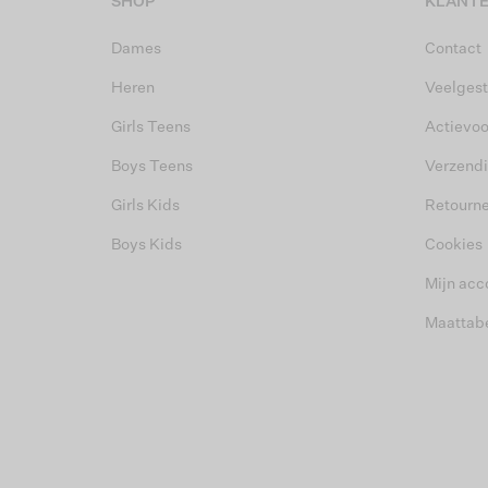
SHOP
KLANTE
Dames
Contact
Heren
Veelgest
Girls Teens
Actievo
Boys Teens
Verzend
Girls Kids
Retourn
Boys Kids
Cookies
Mijn acc
Maattab