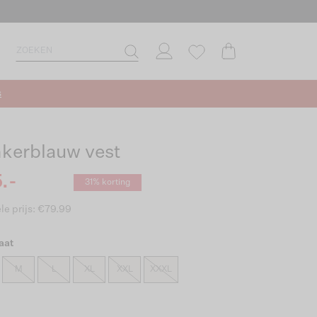
s
kerblauw vest
.-
31% korting
le prijs: €79.99
aat
M
L
XL
XXL
XXXL