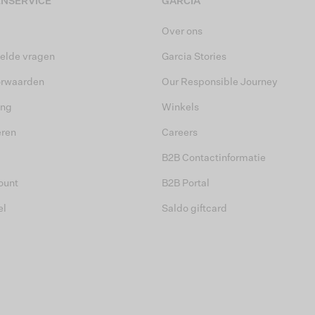
NSERVICE
GARCIA
Over ons
elde vragen
Garcia Stories
orwaarden
Our Responsible Journey
ing
Winkels
eren
Careers
B2B Contactinformatie
ount
B2B Portal
el
Saldo giftcard