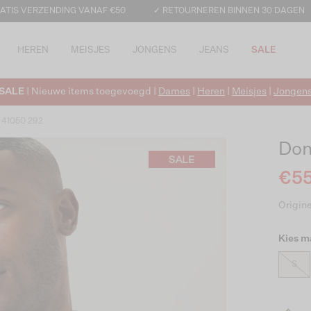
ATIS VERZENDING VANAF €50
✓ RETOURNEREN BINNEN 30 DAGEN
HEREN
MEISJES
JONGENS
JEANS
SALE
SALE
| Nieuwe items toegevoegd |
Dames
|
Heren
|
Meisjes
|
Jongen
u 41050 292
Don
€55
Origine
Kies m
S