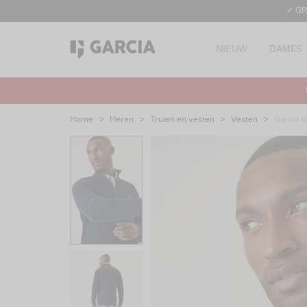
✓ GR
NIEUW
DAMES
Home
>
Heren
>
Truien en vesten
>
Vesten
>
Garcia 