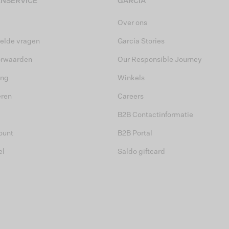
NSERVICE
GARCIA
Over ons
elde vragen
Garcia Stories
orwaarden
Our Responsible Journey
ing
Winkels
eren
Careers
B2B Contactinformatie
ount
B2B Portal
el
Saldo giftcard