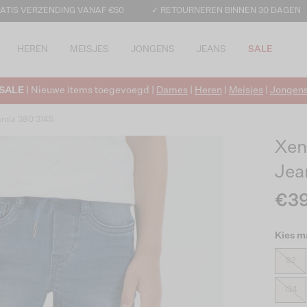
ATIS VERZENDING VANAF €50
✓ RETOURNEREN BINNEN 30 DAGEN
HEREN
MEISJES
JONGENS
JEANS
SALE
SALE
| Nieuwe items toegevoegd |
Dames
|
Heren
|
Meisjes
|
Jongen
rcia 380 3145
Xen
Jea
€39
Kies m
92
134