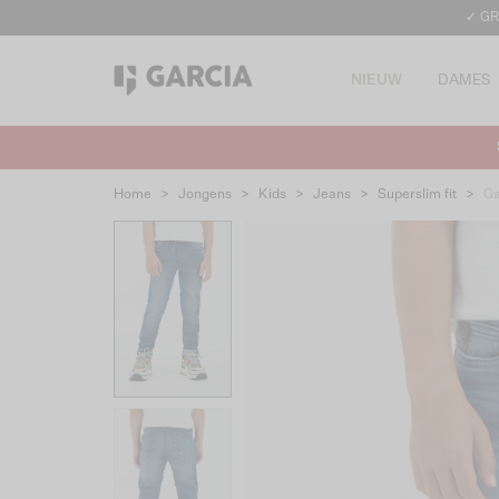
✓ GR
NIEUW
DAMES
Home
>
Jongens
>
Kids
>
Jeans
>
Superslim fit
>
Ga