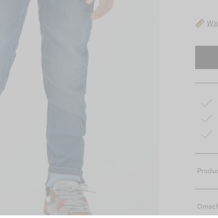
Wat
Produc
Omsch