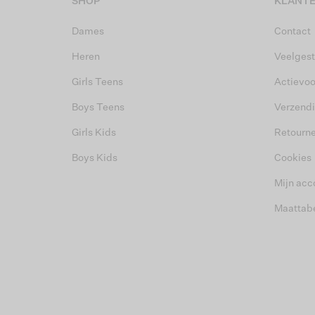
SHOP
KLANTE
Dames
Contact
Heren
Veelgest
Girls Teens
Actievo
Boys Teens
Verzend
Girls Kids
Retourn
Boys Kids
Cookies
Mijn acc
Maattab