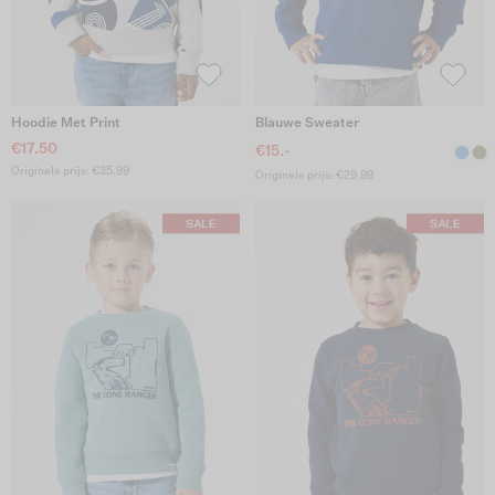
Hoodie Met Print
Blauwe Sweater
€17.50
€15.-
Originele prijs: €35.99
Originele prijs: €29.99