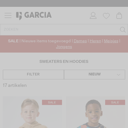
SALE
| Nieuwe items toegevoegd |
Dames
|
Heren
|
Meisjes
|
Jongens
SWEATERS EN HOODIES
FILTER
NIEUW
17 artikelen