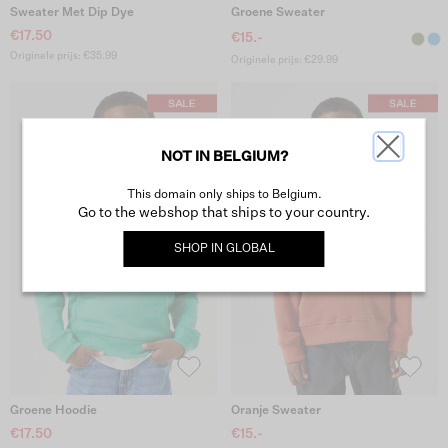
Sweater Met Dip Dye
Groene Sweater
€17.50
€15.-
Originele prijs: €35.99
Originele prijs: €29.99
NOT IN BELGIUM?
This domain only ships to Belgium.
Go to the webshop that ships to your country.
SHOP IN
GLOBAL
Groene Hoodie
Oranje Sweater
€17.50
€15.-