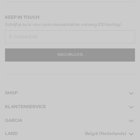
KEEP IN TOUCH
Schrijf je nu in voor onze nieuwsbrief en ontvang €10 korting!
INSCHRIJVEN
SHOP
Dames
KLANTENSERVICE
Heren
Contact
GARCIA
Girls Teens
Veelgestelde vragen
Over ons
LAND
België (Nederlands)
Boys Teens
Actievoorwaarden