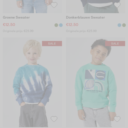
Groene Sweater
Donkerblauwe Sweater
€12.50
€12.50
Originele prijs: €25.99
Originele prijs: €25.99