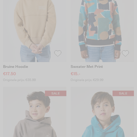
Bruine Hoodie
Sweater Met Print
€17.50
€15.-
Originele prijs: €35.99
Originele prijs: €29.99