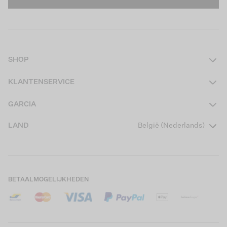
SHOP
Dames
KLANTENSERVICE
Heren
Contact
GARCIA
Girls Teens
Veelgestelde vragen
Over ons
LAND
België (Nederlands)
Boys Teens
Actievoorwaarden
Garcia Stories
Girls Kids
Verzending
Our Responsible Journey
Boys Kids
Retourneren
Winkels
BETAALMOGELIJKHEDEN
Cookies
Careers
Mijn account
B2B Contactinformatie
Maattabel