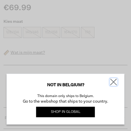
€69.99
Kies maat
128/134
140/146
152/158
164/170
176
Wat is mijn maat?
Gratis verzending vanaf €50
NOT IN BELGIUM?
Levertijd 2-3 werkdagen
Gemakkelijk retourneren binnen 30 dagen
This domain only ships to Belgium.
Go to the webshop that ships to your country.
SHOP IN
GLOBAL
Productdetails