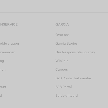
NSERVICE
GARCIA
Over ons
elde vragen
Garcia Stories
orwaarden
Our Responsible Journey
ing
Winkels
eren
Careers
B2B Contactinformatie
ount
B2B Portal
el
Saldo giftcard