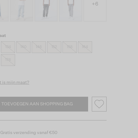
+6
aat
134
140
146
152
158
164
176
 is mijn maat?
TOEVOEGEN AAN SHOPPING BAG
Gratis verzending vanaf €50