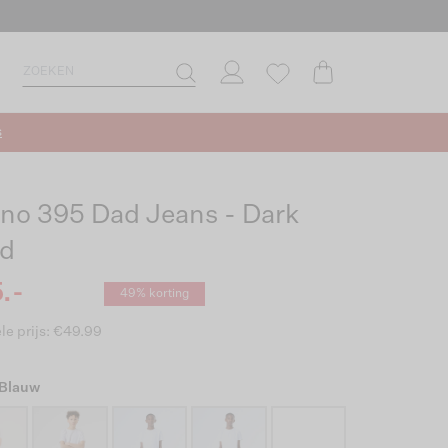
s
ino 395 Dad Jeans - Dark
d
.-
49% korting
le prijs: €49.99
 Blauw