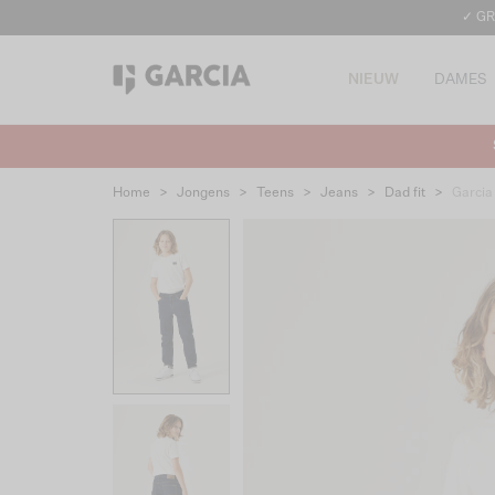
✓ GR
NIEUW
DAMES
Home
>
Jongens
>
Teens
>
Jeans
>
Dad fit
>
Garcia