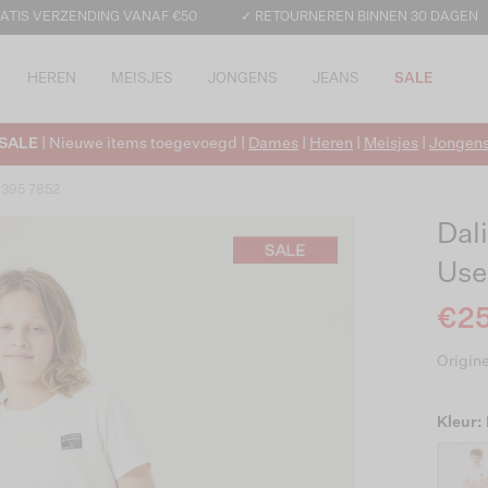
ATIS VERZENDING VANAF €50
✓ RETOURNEREN BINNEN 30 DAGEN
HEREN
MEISJES
JONGENS
JEANS
SALE
SALE
| Nieuwe items toegevoegd |
Dames
|
Heren
|
Meisjes
|
Jongen
 395 7852
Dal
Use
€25
Origine
Kleur: