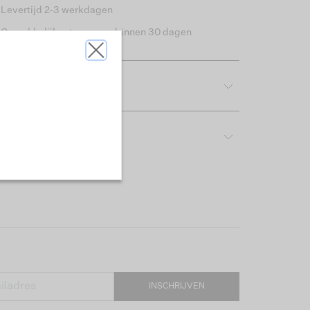
Levertijd 2-3 werkdagen
Gemakkelijk retourneren binnen 30 dagen
tdetails
rijving & pasvorm
INSCHRIJVEN