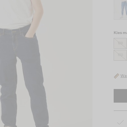
Kies m
128
170
Wat