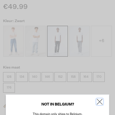
€49.99
Kleur: Zwart
+6
Kies maat
128
134
140
146
152
158
164
170
176
NOT IN BELGIUM?
Wat is mijn maat?
This domain only ships to Belgium.