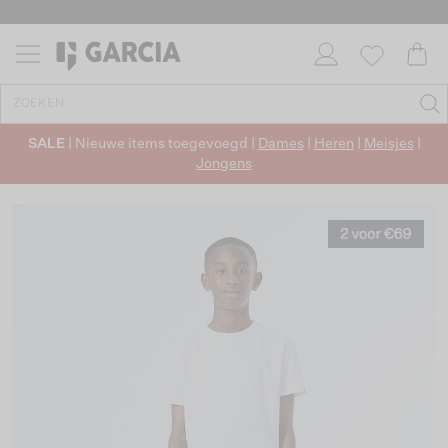
SALE
| Nieuwe items toegevoegd |
Dames
|
Heren
|
Meisjes
|
Jongens