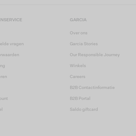
NSERVICE
GARCIA
Over ons
elde vragen
Garcia Stories
orwaarden
Our Responsible Journey
ing
Winkels
eren
Careers
B2B Contactinformatie
ount
B2B Portal
el
Saldo giftcard