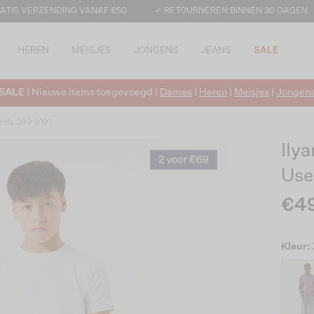
ATIS VERZENDING VANAF €50
✓ RETOURNEREN BINNEN 30 DAGEN
HEREN
MEISJES
JONGENS
JEANS
SALE
SALE
| Nieuwe items toegevoegd |
Dames
|
Heren
|
Meisjes
|
Jongen
rcia 399 9191
Ily
Use
€4
Kleur: