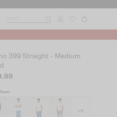
s
ano 399 Straight - Medium
d
9.99
 Zwart
+11