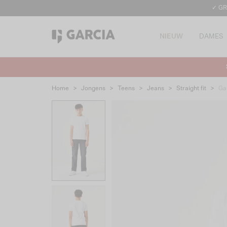
✓ GR
NIEUW
DAMES
Home
>
Jongens
>
Teens
>
Jeans
>
Straight fit
>
Ga