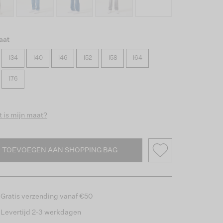
aat
134
140
146
152
158
164
176
 is mijn maat?
TOEVOEGEN AAN SHOPPING BAG
Gratis verzending vanaf €50
Levertijd 2-3 werkdagen