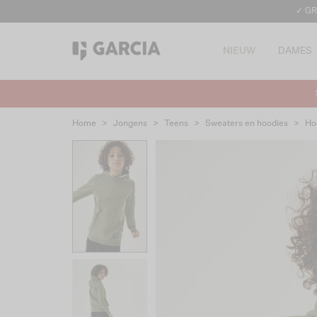
✓ GR
NIEUW
DAMES
Home
>
Jongens
>
Teens
>
Sweaters en hoodies
>
Ho