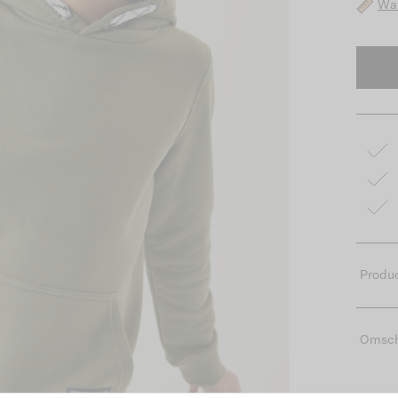
Wat
Produc
Omsch