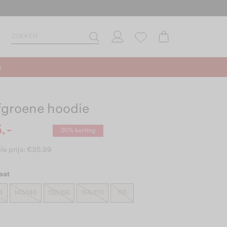
s
jfgroene hoodie
.-
30% korting
le prijs: €35.99
aat
4
140/146
152/158
164/170
176