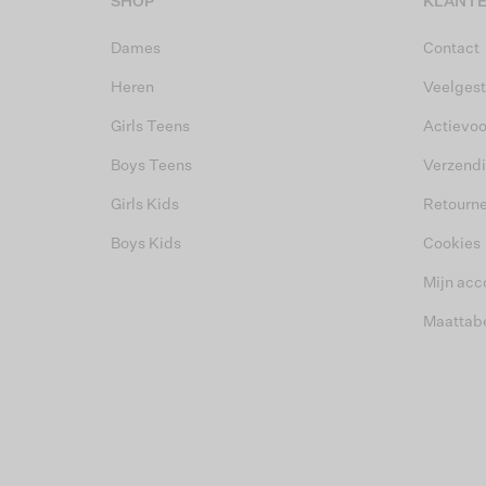
SHOP
KLANTE
Dames
Contact
Heren
Veelgest
Girls Teens
Actievo
Boys Teens
Verzend
Girls Kids
Retourn
Boys Kids
Cookies
Mijn acc
Maattab