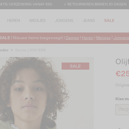
ATIS VERZENDING VANAF €50
✓ RETOURNEREN BINNEN 30 DAGEN
HEREN
MEISJES
JONGENS
JEANS
SALE
SALE
| Nieuwe items toegevoegd |
Dames
|
Heren
|
Meisjes
|
Jongen
odies
>
Garcia z 3041 8196
Oli
€25
Origine
Kies m
128/13