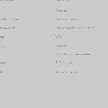
NSERVICE
GARCIA
Over ons
elde vragen
Garcia Stories
orwaarden
Our Responsible Journey
ing
Winkels
eren
Careers
B2B Contactinformatie
ount
B2B Portal
el
Saldo giftcard