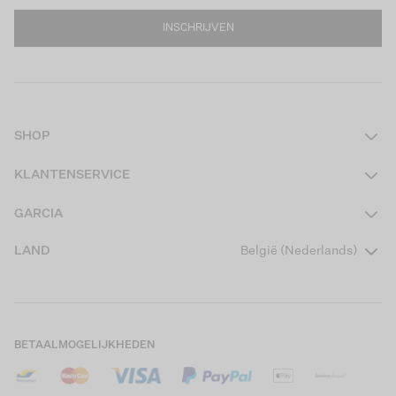
INSCHRIJVEN
SHOP
Dames
KLANTENSERVICE
Heren
Contact
GARCIA
Girls Teens
Veelgestelde vragen
Over ons
LAND
België (Nederlands)
Boys Teens
Actievoorwaarden
Garcia Stories
Girls Kids
Verzending
Our Responsible Journey
Boys Kids
Retourneren
Winkels
BETAALMOGELIJKHEDEN
Cookies
Careers
Mijn account