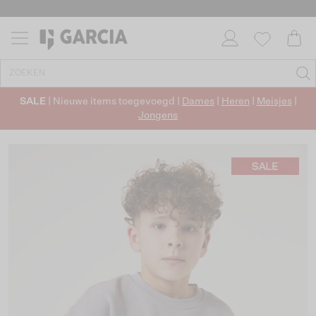
SALE
| Nieuwe items toegevoegd |
Dames
|
Heren
|
Meisjes
|
Jongens