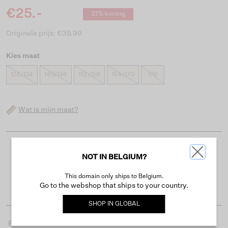
€25.-
37% korting
Originele prijs: €39.99
Kies maat
128/134
140/146
152/158
164/170
176
Wat is mijn maat?
Gratis verzending vanaf €50
NOT IN BELGIUM?
Levertijd 2-3 werkdagen
This domain only ships to Belgium.
Gemakkelijk retourneren binnen 30 dagen
Go to the webshop that ships to your country.
SHOP IN
GLOBAL
Productdetails