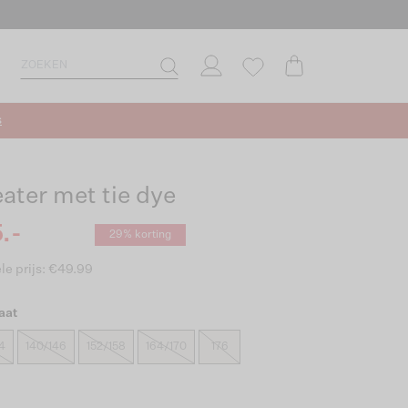
s
ater met tie dye
.-
29% korting
le prijs: €49.99
aat
4
140/146
152/158
164/170
176