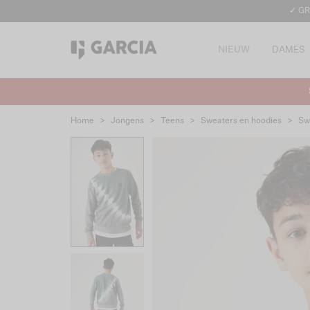
✓ GR
NIEUW
DAMES
Home
>
Jongens
>
Teens
>
Sweaters en hoodies
>
Sw