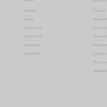
SHOP
KLANTE
Dames
Contact
Heren
Veelgest
Girls Teens
Actievo
Boys Teens
Verzend
Girls Kids
Retourn
Boys Kids
Cookies
Mijn acc
Maattab