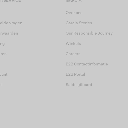
NSERVICE
GARCIA
Over ons
elde vragen
Garcia Stories
orwaarden
Our Responsible Journey
ing
Winkels
eren
Careers
B2B Contactinformatie
ount
B2B Portal
el
Saldo giftcard