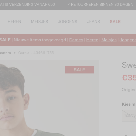
ATIS VERZENDING VANAF €50
✓ RETOURNEREN BINNEN 30 DAGEN
HEREN
MEISJES
JONGENS
JEANS
SALE
SALE
| Nieuwe items toegevoegd |
Dames
|
Heren
|
Meisjes
|
Jongen
eaters
>
Garcia u 43466 1755
Swe
€35
Origine
Kies m
128/13