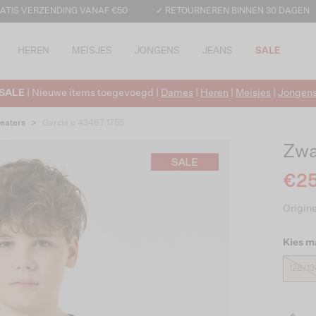
ATIS VERZENDING VANAF €50
✓ RETOURNEREN BINNEN 30 DAGEN
HEREN
MEISJES
JONGENS
JEANS
SALE
SALE
| Nieuwe items toegevoegd |
Dames
|
Heren
|
Meisjes
|
Jongen
eaters
>
Garcia u 43467 1755
Zwa
€25
Origine
Kies m
128/13