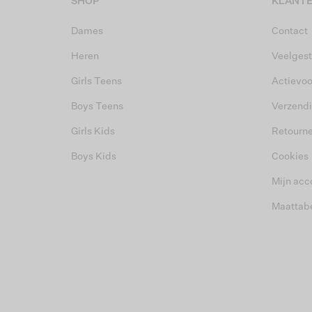
SHOP
KLANTE
Dames
Contact
Heren
Veelgest
Girls Teens
Actievo
Boys Teens
Verzend
Girls Kids
Retourn
Boys Kids
Cookies
Mijn acc
Maattab