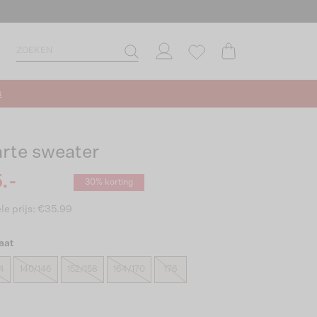
s
rte sweater
.-
30% korting
le prijs: €35.99
aat
4
140/146
152/158
164/170
176