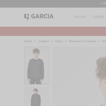
✓ GR
NIEUW
DAMES
Home
>
Jongens
>
Teens
>
Sweaters en hoodies
>
Sw