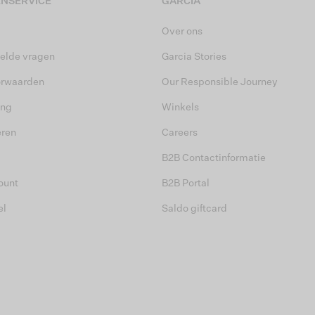
NSERVICE
GARCIA
Over ons
elde vragen
Garcia Stories
orwaarden
Our Responsible Journey
ing
Winkels
eren
Careers
B2B Contactinformatie
ount
B2B Portal
el
Saldo giftcard