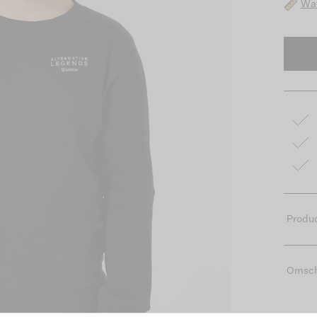
Wat
Produc
Omsch