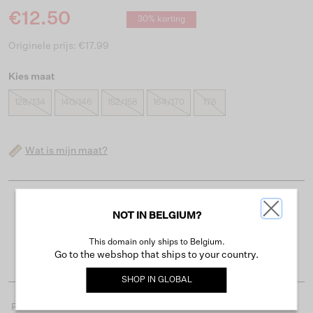
€12.50
30% korting
Originele prijs: €17.99
Kies maat
128/134
140/146
152/158
164/170
176
Wat is mijn maat?
Gratis verzending vanaf €50
NOT IN BELGIUM?
Levertijd 2-3 werkdagen
This domain only ships to Belgium.
Gemakkelijk retourneren binnen 30 dagen
Go to the webshop that ships to your country.
SHOP IN
GLOBAL
Productdetails