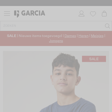
SALE
| Nieuwe items toegevoegd |
Dames
|
Heren
|
Meisjes
|
Jongens