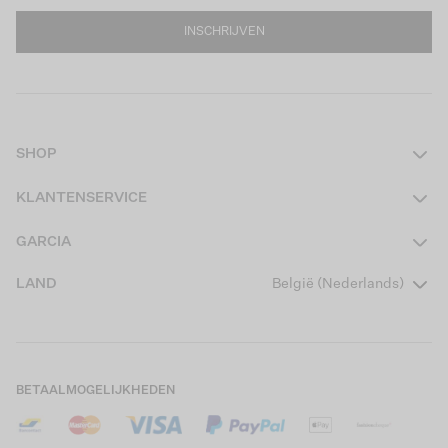
INSCHRIJVEN
SHOP
Dames
KLANTENSERVICE
Heren
Contact
GARCIA
Girls Teens
Veelgestelde vragen
Over ons
LAND
België (Nederlands)
Boys Teens
Actievoorwaarden
Garcia Stories
Girls Kids
Verzending
Our Responsible Journey
Boys Kids
Retourneren
Winkels
BETAALMOGELIJKHEDEN
Cookies
Careers
Mijn account