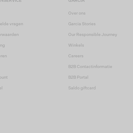
NSERVICE
GARCIA
Over ons
elde vragen
Garcia Stories
orwaarden
Our Responsible Journey
ing
Winkels
eren
Careers
B2B Contactinformatie
ount
B2B Portal
el
Saldo giftcard