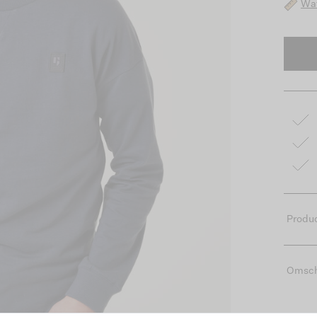
Wat
Produc
Omsch