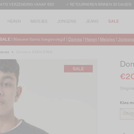
ATIS VERZENDING VANAF €50
✓ RETOURNEREN BINNEN 30 DAGEN
HEREN
MEISJES
JONGENS
JEANS
SALE
SALE
| Nieuwe items toegevoegd |
Dames
|
Heren
|
Meisjes
|
Jongen
eeves
>
Garcia w 43401 8384
Don
€20
Origine
Kies m
128/13