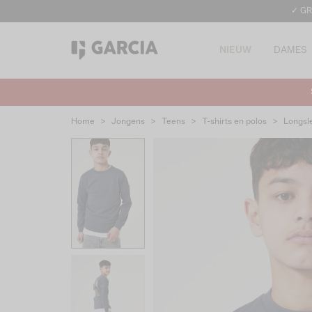
✓ GR
NIEUW
DAMES
Home
>
Jongens
>
Teens
>
T-shirts en polos
>
Longsl