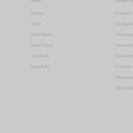
SHOP
KLANTE
Dames
Contact
Heren
Veelgest
Girls Teens
Actievo
Boys Teens
Verzend
Girls Kids
Retourn
Boys Kids
Cookies
Mijn acc
Maattab