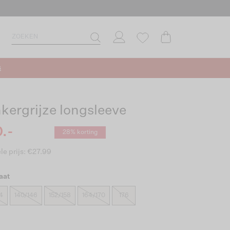
s
kergrijze longsleeve
.-
28% korting
le prijs: €27.99
aat
4
140/146
152/158
164/170
176