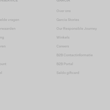
NSERVICE
GARCIA
Over ons
elde vragen
Garcia Stories
orwaarden
Our Responsible Journey
ing
Winkels
eren
Careers
B2B Contactinformatie
ount
B2B Portal
el
Saldo giftcard