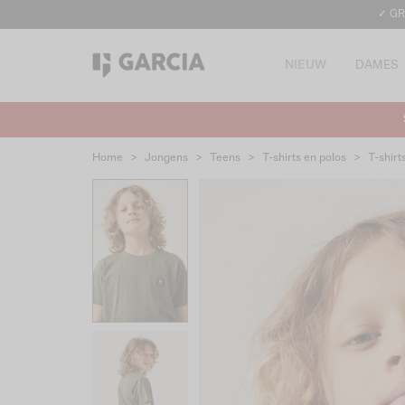
✓ GR
NIEUW
DAMES
Home
>
Jongens
>
Teens
>
T-shirts en polos
>
T-shirt