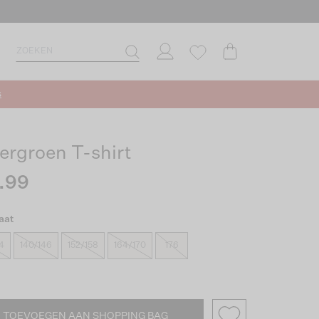
s
ergroen T-shirt
.99
aat
4
140/146
152/158
164/170
176
TOEVOEGEN AAN SHOPPING BAG