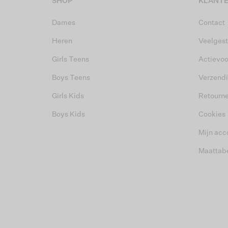
SHOP
KLANTE
Dames
Contact
Heren
Veelgest
Girls Teens
Actievo
Boys Teens
Verzend
Girls Kids
Retourn
Boys Kids
Cookies
Mijn acc
Maattab