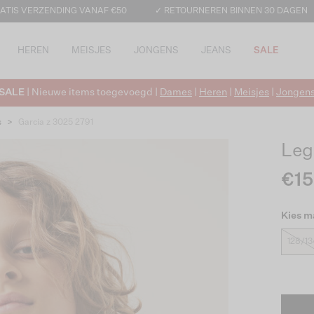
ATIS VERZENDING VANAF €50
✓ RETOURNEREN BINNEN 30 DAGEN
HEREN
MEISJES
JONGENS
JEANS
SALE
SALE
| Nieuwe items toegevoegd |
Dames
|
Heren
|
Meisjes
|
Jongen
s
>
Garcia z 3025 2791
Leg
€15
Kies m
128/13