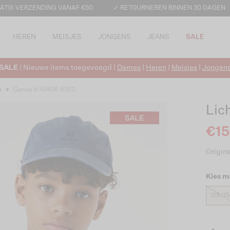
ATIS VERZENDING VANAF €50
✓ RETOURNEREN BINNEN 30 DAGEN
HEREN
MEISJES
JONGENS
JEANS
SALE
SALE
| Nieuwe items toegevoegd |
Dames
|
Heren
|
Meisjes
|
Jongen
s
>
Garcia d 53406 6353
Lic
€15
Origine
Kies m
128/13