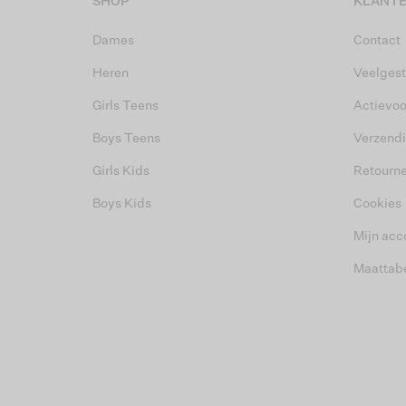
SHOP
KLANTE
Dames
Contact
Heren
Veelgest
Girls Teens
Actievo
Boys Teens
Verzend
Girls Kids
Retourn
Boys Kids
Cookies
Mijn acc
Maattab