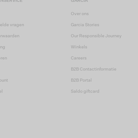
NSERVICE
GARCIA
Over ons
elde vragen
Garcia Stories
orwaarden
Our Responsible Journey
ing
Winkels
eren
Careers
B2B Contactinformatie
ount
B2B Portal
el
Saldo giftcard