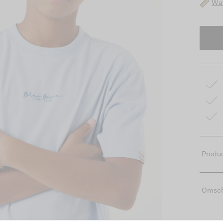
Wat
Produc
Omsch