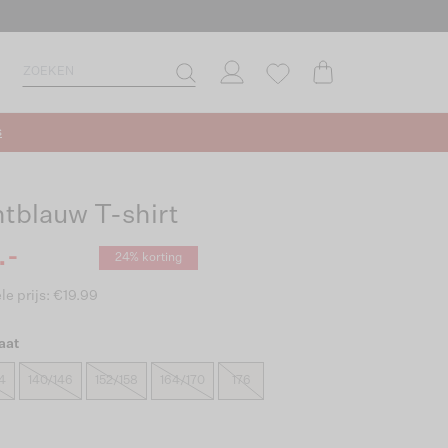
s
htblauw T-shirt
.-
24% korting
le prijs: €19.99
aat
4
140/146
152/158
164/170
176