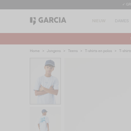
✓ GR
NIEUW
DAMES
Home
>
Jongens
>
Teens
>
T-shirts en polos
>
T-shirt