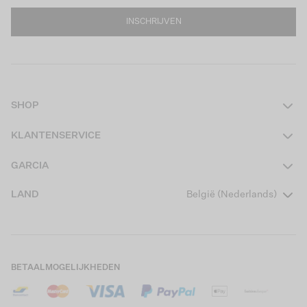
INSCHRIJVEN
SHOP
Dames
KLANTENSERVICE
Heren
Contact
GARCIA
Girls Teens
Veelgestelde vragen
Over ons
LAND
België (Nederlands)
Boys Teens
Actievoorwaarden
Garcia Stories
Girls Kids
Verzending
Our Responsible Journey
Boys Kids
Retourneren
Winkels
BETAALMOGELIJKHEDEN
Cookies
Careers
Mijn account