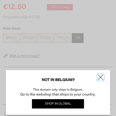
€12.50
30% korting
Originele prijs: €17.99
Kies maat
128/134
140/146
152/158
164/170
176
Wat is mijn maat?
Gratis verzending vanaf €50
NOT IN BELGIUM?
Levertijd 2-3 werkdagen
This domain only ships to Belgium.
Gemakkelijk retourneren binnen 30 dagen
Go to the webshop that ships to your country.
SHOP IN
GLOBAL
Productdetails