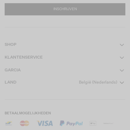
INSCHRIJVEN
SHOP
Dames
KLANTENSERVICE
Heren
Contact
GARCIA
Girls Teens
Veelgestelde vragen
Over ons
LAND
België (Nederlands)
Boys Teens
Actievoorwaarden
Garcia Stories
Girls Kids
Verzending
Our Responsible Journey
Boys Kids
Retourneren
Winkels
BETAALMOGELIJKHEDEN
Cookies
Careers
Mijn account