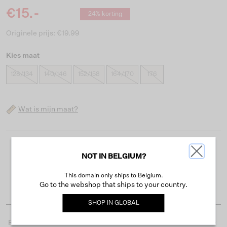
€15.-
24% korting
Originele prijs: €19.99
Kies maat
128/134
140/146
152/158
164/170
176
Wat is mijn maat?
Gratis verzending vanaf €50
NOT IN BELGIUM?
Levertijd 2-3 werkdagen
This domain only ships to Belgium.
Gemakkelijk retourneren binnen 30 dagen
Go to the webshop that ships to your country.
SHOP IN
GLOBAL
Productdetails