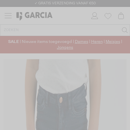
✓ GRATIS VERZENDING VANAF €50
✓ RETOURNEREN BINNEN 30 DAGEN
SALE
| Nieuwe items toegevoegd |
Dames
|
Heren
|
Meisjes
|
Jongens