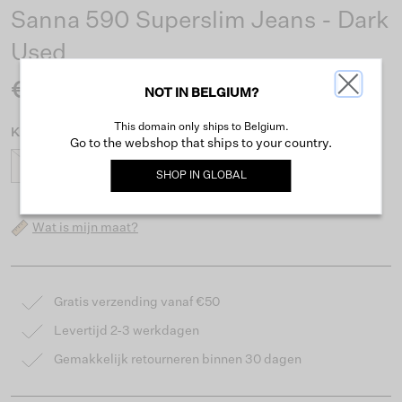
Sanna 590 Superslim Jeans - Dark
Used
€29.99
NOT IN BELGIUM?
This domain only ships to Belgium.
Kies maat
Go to the webshop that ships to your country.
92
98
104
110
116
122
128
134
SHOP IN
GLOBAL
Wat is mijn maat?
Gratis verzending vanaf €50
Levertijd 2-3 werkdagen
Gemakkelijk retourneren binnen 30 dagen