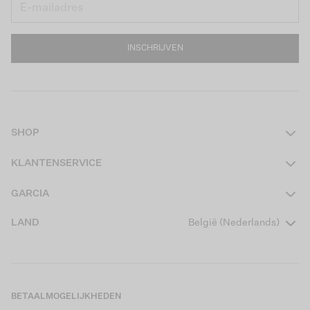
INSCHRIJVEN
SHOP
Dames
KLANTENSERVICE
Heren
Contact
GARCIA
Girls Teens
Veelgestelde vragen
Over ons
LAND
België (Nederlands)
Boys Teens
Actievoorwaarden
Garcia Stories
Girls Kids
Verzending
Our Responsible Journey
Boys Kids
Retourneren
Winkels
BETAALMOGELIJKHEDEN
Cookies