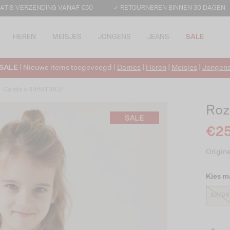
ATIS VERZENDING VANAF €50
✓ RETOURNEREN BINNEN 30 DAGEN
HEREN
MEISJES
JONGENS
JEANS
SALE
SALE
| Nieuwe items toegevoegd |
Dames
|
Heren
|
Meisjes
|
Jongen
Garcia v 44641 3937
Roz
€25
Origine
Kies m
92/98