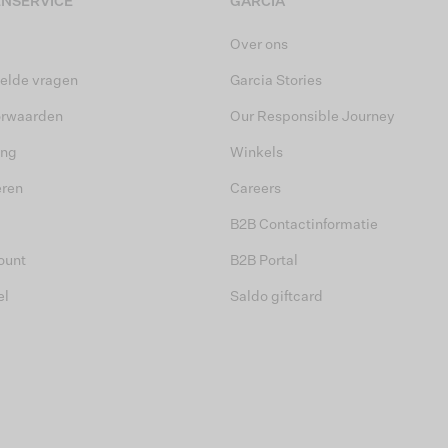
NSERVICE
GARCIA
Over ons
elde vragen
Garcia Stories
orwaarden
Our Responsible Journey
ing
Winkels
eren
Careers
B2B Contactinformatie
ount
B2B Portal
el
Saldo giftcard