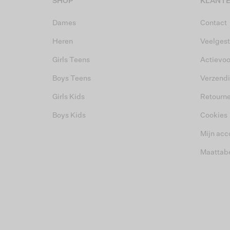
SHOP
KLANTE
Dames
Contact
Heren
Veelgest
Girls Teens
Actievo
Boys Teens
Verzend
Girls Kids
Retourn
Boys Kids
Cookies
Mijn acc
Maattab