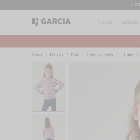
✓ GR
NIEUW
DAMES
Home
>
Meisjes
>
Kids
>
Truien en vesten
>
Truien
>