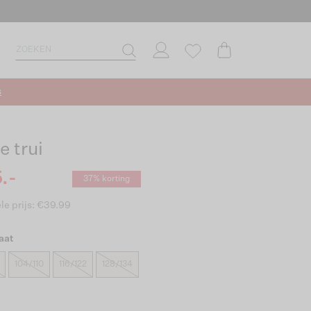
s
e trui
.-
37% korting
le prijs: €39.99
aat
104/110
116/122
128/134