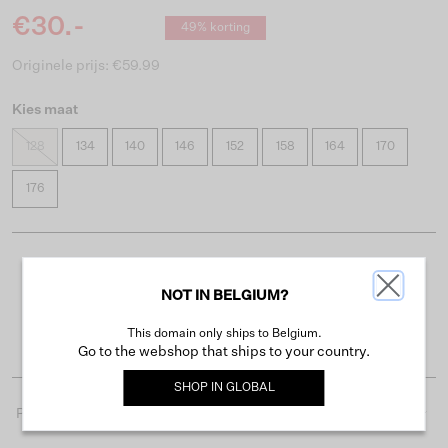
€30.-
49% korting
Originele prijs: €59.99
Kies maat
128
134
140
146
152
158
164
170
176
Gratis verzending vanaf €50
NOT IN BELGIUM?
Levertijd 2-3 werkdagen
This domain only ships to Belgium.
Gemakkelijk retourneren binnen 30 dagen
Go to the webshop that ships to your country.
SHOP IN
GLOBAL
Productdetails