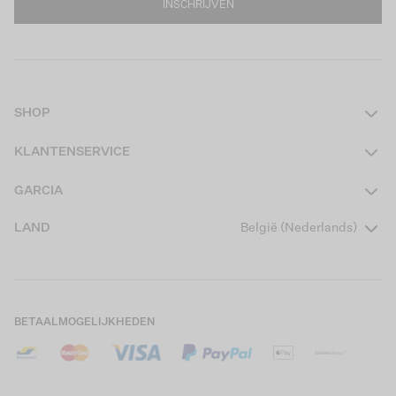
INSCHRIJVEN
SHOP
Dames
KLANTENSERVICE
Heren
Contact
GARCIA
Girls Teens
Veelgestelde vragen
Over ons
LAND
België (Nederlands)
Boys Teens
Actievoorwaarden
Garcia Stories
Girls Kids
Verzending
Our Responsible Journey
Boys Kids
Retourneren
Winkels
BETAALMOGELIJKHEDEN
Cookies
Careers
Mijn account
B2B Contactinformatie