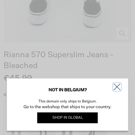
Rianna 570 Superslim Jeans -
Bleached
€45.99
NOT IN BELGIUM?
Kleur: Blauw
This domain only ships to Belgium.
Go to the webshop that ships to your country.
SHOP IN
GLOBAL
+2