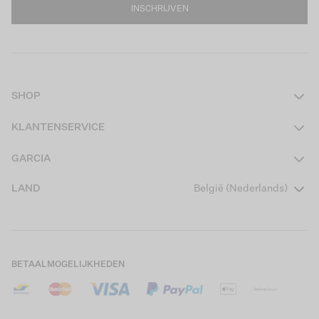
INSCHRIJVEN
SHOP
Dames
KLANTENSERVICE
Heren
Contact
GARCIA
Girls Teens
Veelgestelde vragen
Over ons
LAND
België (Nederlands)
Boys Teens
Actievoorwaarden
Garcia Stories
Girls Kids
Verzending
Our Responsible Journey
Boys Kids
Retourneren
Winkels
BETAALMOGELIJKHEDEN
Cookies
Careers
Mijn account
B2B Contactinformatie