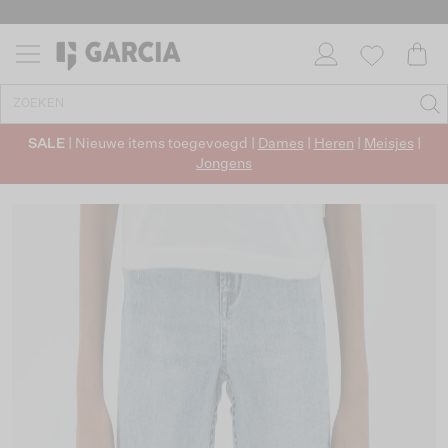
SALE
| Nieuwe items toegevoegd |
Dames
|
Heren
|
Meisjes
|
Jongens