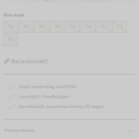
Kies maat
128
134
140
146
152
158
164
170
176
Wat is mijn maat?
Gratis verzending vanaf €50
Levertijd 2-3 werkdagen
Gemakkelijk retourneren binnen 30 dagen
Productdetails