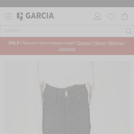
SALE
| Nieuwe items toegevoegd |
Dames
|
Heren
|
Meisjes
|
Jongens