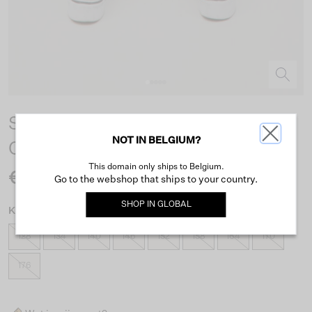
Sienna 565 Superslim Jeans -
NOT IN BELGIUM?
Coated Black
This domain only ships to Belgium.
€45.99
Go to the webshop that ships to your country.
SHOP IN
GLOBAL
Kies maat
128
134
140
146
152
158
164
170
176