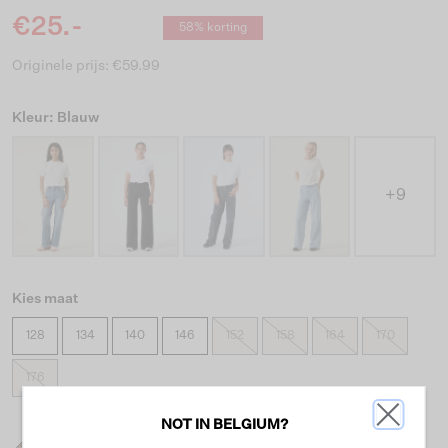
€25.-
58% korting
Originele prijs: €59.99
Kleur: Blauw
+9
Kies maat
128
134
140
146
152
158
164
170
176
NOT IN BELGIUM?
Wat is mijn maat?