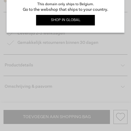
This domain only ships to Belgium.
Go to the webshop that ships to your country.
SHOP IN
GLOBAL
Gratis verzending vanaf €50
Levertijd 2-3 werkdagen
Gemakkelijk retourneren binnen 30 dagen
Productdetails
Omschrijving & pasvorm
TOEVOEGEN AAN SHOPPING BAG