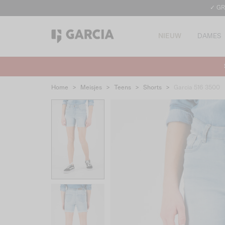
✓ GR
NIEUW
DAMES
Home
>
Meisjes
>
Teens
>
Shorts
>
Garcia 516 3500