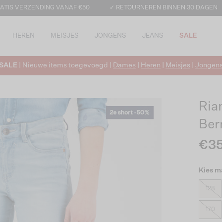
ATIS VERZENDING VANAF €50
✓ RETOURNEREN BINNEN 30 DAGEN
HEREN
MEISJES
JONGENS
JEANS
SALE
SALE
| Nieuwe items toegevoegd |
Dames
|
Heren
|
Meisjes
|
Jongen
Ria
Ber
€35
Kies m
128
170