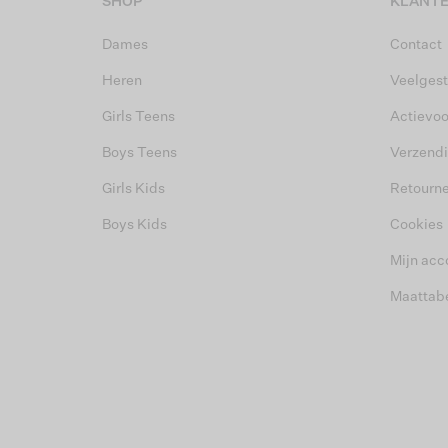
SHOP
KLANTE
Dames
Contact
Heren
Veelgest
Girls Teens
Actievo
Boys Teens
Verzend
Girls Kids
Retourn
Boys Kids
Cookies
Mijn acc
Maattab