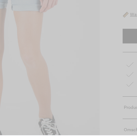
Wat
Produc
Omsch