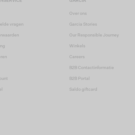
NSERVICE
GARCIA
Over ons
elde vragen
Garcia Stories
orwaarden
Our Responsible Journey
ing
Winkels
eren
Careers
B2B Contactinformatie
ount
B2B Portal
el
Saldo giftcard