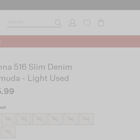
s
nna 516 Slim Denim
muda - Light Used
.99
aat
134
140
146
152
158
164
176