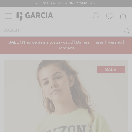
✓ GRATIS VERZENDING VANAF €50
✓ RETOURNEREN BINNEN 30 DAGEN
SALE
| Nieuwe items toegevoegd |
Dames
|
Heren
|
Meisjes
|
Jongens