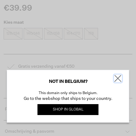
€39.99
Kies maat
128/134
140/146
152/158
164/170
176
Gratis verzending vanaf €50
Levertijd 2-3 werkdagen
NOT IN BELGIUM?
Gemakkelijk retourneren binnen 30 dagen
This domain only ships to Belgium.
Go to the webshop that ships to your country.
Productdetails
SHOP IN
GLOBAL
Omschrijving & pasvorm