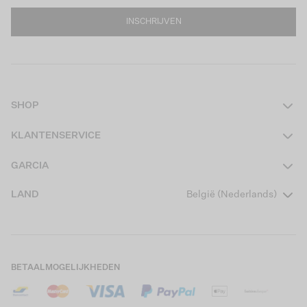
INSCHRIJVEN
SHOP
Dames
KLANTENSERVICE
Heren
Contact
GARCIA
Girls Teens
Veelgestelde vragen
Over ons
LAND
België (Nederlands)
Boys Teens
Actievoorwaarden
Garcia Stories
Girls Kids
Verzending
Our Responsible Journey
Boys Kids
Retourneren
Winkels
BETAALMOGELIJKHEDEN
Cookies
Careers
Mijn account