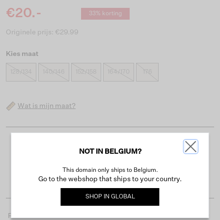
€20.-
33% korting
Originele prijs: €29.99
Kies maat
128/134
140/146
152/158
164/170
176
Wat is mijn maat?
Gratis verzending vanaf €50
NOT IN BELGIUM?
Levertijd 2-3 werkdagen
This domain only ships to Belgium.
Gemakkelijk retourneren binnen 30 dagen
Go to the webshop that ships to your country.
SHOP IN
GLOBAL
Productdetails