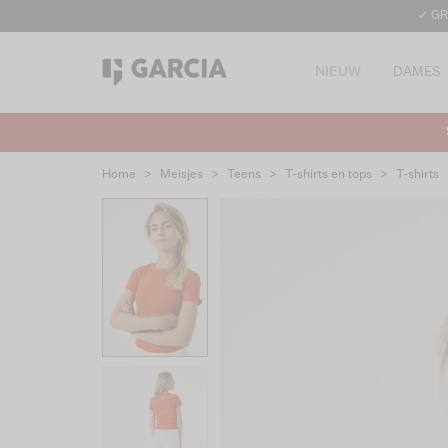
✓ GR
NIEUW
DAMES
Home
>
Meisjes
>
Teens
>
T-shirts en tops
>
T-shirts