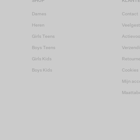
SHOP
KLANTE
Dames
Contact
Heren
Veelgest
Girls Teens
Actievo
Boys Teens
Verzend
Girls Kids
Retourn
Boys Kids
Cookies
Mijn acc
Maattab