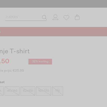
s
nje T-shirt
.50
32% korting
le prijs: €25.99
aat
4
140/146
152/158
164/170
176