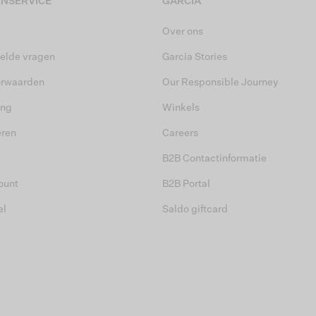
NSERVICE
GARCIA
Over ons
elde vragen
Garcia Stories
orwaarden
Our Responsible Journey
ing
Winkels
eren
Careers
B2B Contactinformatie
ount
B2B Portal
el
Saldo giftcard