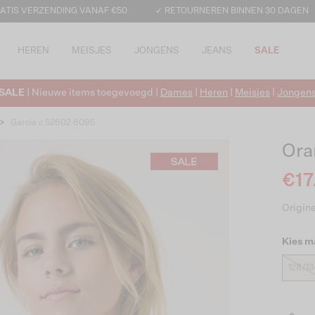
ATIS VERZENDING VANAF €50
✓ RETOURNEREN BINNEN 30 DAGEN
HEREN
MEISJES
JONGENS
JEANS
SALE
SALE
| Nieuwe items toegevoegd |
Dames
|
Heren
|
Meisjes
|
Jongen
>
Garcia c 52602 6095
Ora
€17
Origine
Kies m
128/13