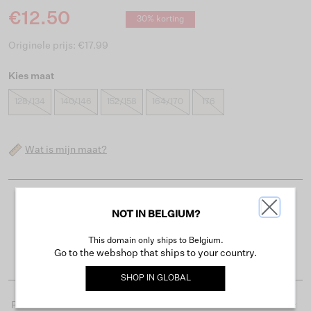
€12.50
30% korting
Originele prijs: €17.99
Kies maat
128/134
140/146
152/158
164/170
176
Wat is mijn maat?
Gratis verzending vanaf €50
NOT IN BELGIUM?
Levertijd 2-3 werkdagen
This domain only ships to Belgium.
Gemakkelijk retourneren binnen 30 dagen
Go to the webshop that ships to your country.
SHOP IN
GLOBAL
Productdetails