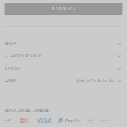
INSCHRIJVEN
SHOP
Dames
KLANTENSERVICE
Heren
Contact
GARCIA
Girls Teens
Veelgestelde vragen
Over ons
LAND
België (Nederlands)
Boys Teens
Actievoorwaarden
Garcia Stories
Girls Kids
Verzending
Our Responsible Journey
Boys Kids
Retourneren
Winkels
BETAALMOGELIJKHEDEN
Cookies
Careers
Mijn account