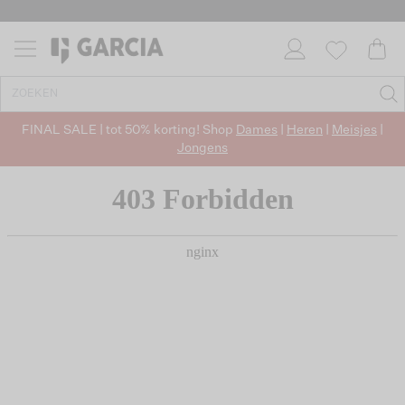
FINAL SALE | tot 50% korting! Shop
Dames
|
Heren
|
Meisjes
|
Jongens