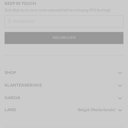
KEEP IN TOUCH
Schrijf je nu in voor onze nieuwsbrief en ontvang €10 korting!
INSCHRIJVEN
SHOP
Dames
KLANTENSERVICE
Heren
Contact
GARCIA
Girls Teens
Veelgestelde vragen
Over ons
LAND
België (Nederlands)
Boys Teens
Actievoorwaarden
Garcia Stories
Girls Kids
Verzending
Our Responsible Journey