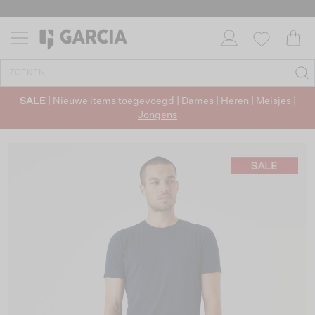
SALE
| Nieuwe items toegevoegd |
Dames
|
Heren
|
Meisjes
|
Jongens