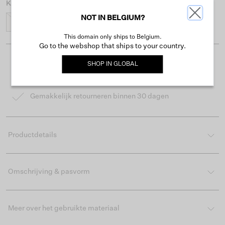
Kies lengtemaat
NOT IN BELGIUM?
30
32
34
36
38
This domain only ships to Belgium.
Go to the webshop that ships to your country.
Gratis verzending vanaf €50
SHOP IN
GLOBAL
Levertijd 2-3 werkdagen
Gemakkelijk retourneren binnen 30 dagen
Productdetails
Omschrijving & pasvorm
Meer over het gebruikte materiaal