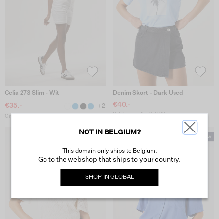
Celia 273 Slim - Wit
Denim Skort - Dark Used
€40.-
€35.-
+2
Originele prijs: €59.99
Originele prijs: €49.99
NOT IN BELGIUM?
This domain only ships to Belgium.
Go to the webshop that ships to your country.
SHOP IN
GLOBAL