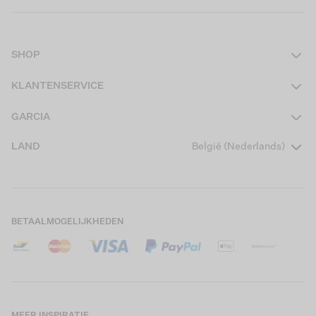
SHOP
Dames
KLANTENSERVICE
Heren
Contact
GARCIA
Girls Teens
Veelgestelde vragen
Over ons
LAND
België (Nederlands)
Boys Teens
Actievoorwaarden
Garcia Stories
Girls Kids
Verzending
Our Responsible Journey
Boys Kids
Retourneren
Winkels
BETAALMOGELIJKHEDEN
Cookies
Careers
Mijn account
B2B Contactinformatie
Maattabel
B2B Portal
Saldo giftcard