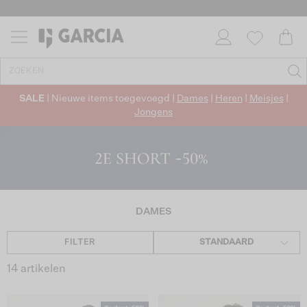
✓ RETOURNEREN BINNEN 30 DAGEN
SALE
| Nieuwe items toegevoegd |
Dames
|
Heren
|
Meisjes
|
Jongens
DAMES
FILTER
STANDAARD
14 artikelen