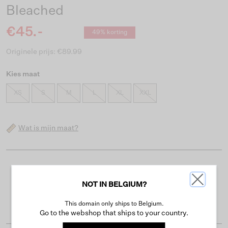
Bleached
€45.-
49% korting
Originele prijs: €89.99
Kies maat
XS
S
M
L
XL
XXL
Wat is mijn maat?
Gratis verzending vanaf €50
NOT IN BELGIUM?
Levertijd 2-3 werkdagen
Gemakkelijk retourneren binnen 30 dagen
This domain only ships to Belgium.
Go to the webshop that ships to your country.