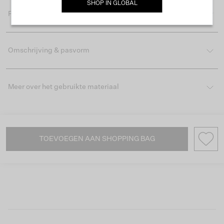
SHOP IN
GLOBAL
Productdetails
Omschrijving & pasvorm
Meer over het gebruikte materiaal
TOEVOEGEN AAN SHOPPING BAG