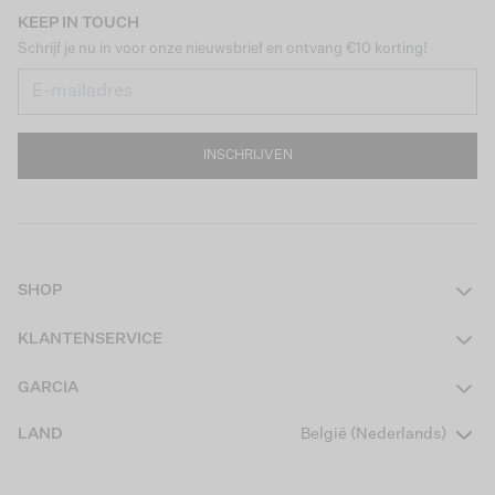
KEEP IN TOUCH
Schrijf je nu in voor onze nieuwsbrief en ontvang €10 korting!
INSCHRIJVEN
SHOP
Dames
KLANTENSERVICE
Heren
Contact
GARCIA
Girls Teens
Veelgestelde vragen
Over ons
LAND
België (Nederlands)
Boys Teens
Actievoorwaarden
Garcia Stories
Girls Kids
Verzending