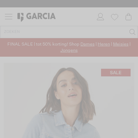
FINAL SALE | tot 50% korting! Shop
Dames
|
Heren
|
Meisjes
|
Jongens