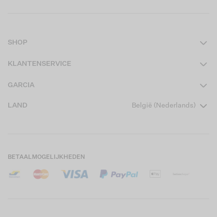
SHOP
Dames
KLANTENSERVICE
Heren
Contact
GARCIA
Girls Teens
Veelgestelde vragen
Over ons
LAND
België (Nederlands)
Boys Teens
Actievoorwaarden
Garcia Stories
Girls Kids
Verzending
Our Responsible Journey
Boys Kids
Retourneren
Winkels
BETAALMOGELIJKHEDEN
Cookies
Careers
Mijn account
B2B Contactinformatie
Maattabel
B2B Portal