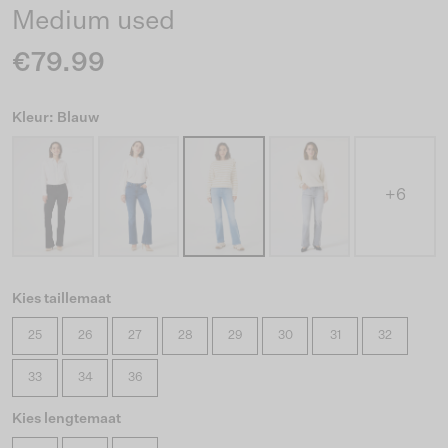
Medium used
€79.99
Kleur: Blauw
+6
Kies taillemaat
25
26
27
28
29
30
31
32
33
34
36
Kies lengtemaat