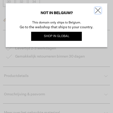
30
32
34
NOT IN BELGIUM?
Wat is mijn maat?
This domain only ships to Belgium.
Go to the webshop that ships to your country.
SHOP IN
GLOBAL
Gratis verzending vanaf €50
Levertijd 2-3 werkdagen
Gemakkelijk retourneren binnen 30 dagen
Productdetails
Omschrijving & pasvorm
Meer over het gebruikte materiaal