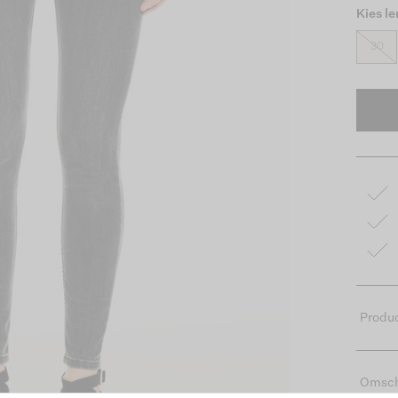
Kies l
30
Produc
Omsch