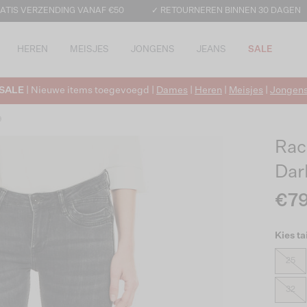
ATIS VERZENDING VANAF €50
✓ RETOURNEREN BINNEN 30 DAGEN
HEREN
MEISJES
JONGENS
JEANS
SALE
SALE
| Nieuwe items toegevoegd |
Dames
|
Heren
|
Meisjes
|
Jongen
9
Rac
Dar
€79
Kies ta
25
32