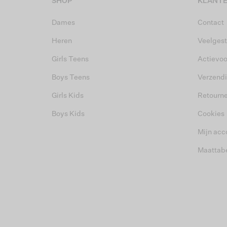
SHOP
KLANTE
Dames
Contact
Heren
Veelgest
Girls Teens
Actievo
Boys Teens
Verzend
Girls Kids
Retourn
Boys Kids
Cookies
Mijn acc
Maattab