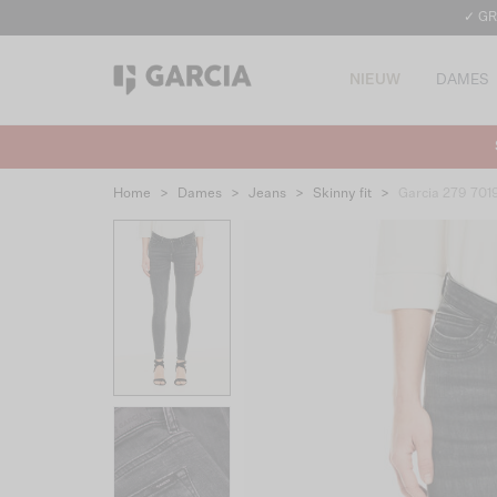
✓ GR
NIEUW
DAMES
Home
>
Dames
>
Jeans
>
Skinny fit
>
Garcia 279 701