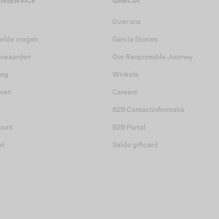
NSERVICE
GARCIA
Over ons
elde vragen
Garcia Stories
orwaarden
Our Responsible Journey
ing
Winkels
eren
Careers
B2B Contactinformatie
ount
B2B Portal
el
Saldo giftcard