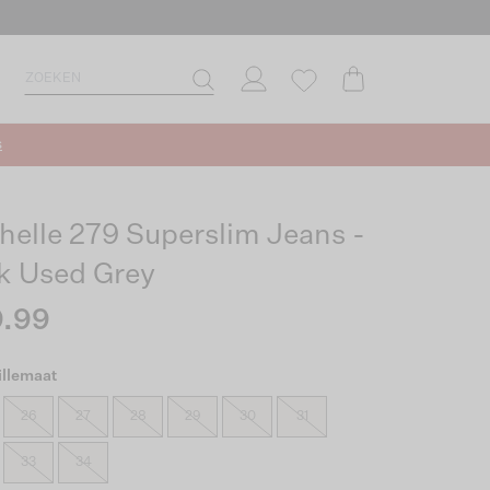
s
helle 279 Superslim Jeans -
k Used Grey
.99
illemaat
26
27
28
29
30
31
33
34