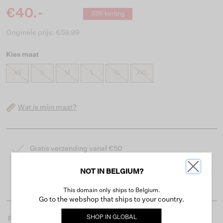
€40.-
33% korting
Originele prijs: €59.99
Kies maat
XS
S
M
L
XL
XXL
Wat is mijn maat?
Gratis verzending vanaf €50
Levertijd 2-3 werkdagen
NOT IN BELGIUM?
Gemakkelijk retourneren binnen 30 dagen
This domain only ships to Belgium.
Go to the webshop that ships to your country.
SHOP IN
GLOBAL
Productdetails