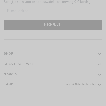
Schrijf je nu in voor onze nieuwsbrief en ontvang €10 korting!
INSCHRIJVEN
SHOP
Dames
KLANTENSERVICE
Heren
Contact
GARCIA
Girls Teens
Veelgestelde vragen
Over ons
LAND
België (Nederlands)
Boys Teens
Actievoorwaarden
Garcia Stories
Girls Kids
Verzending
Our Responsible Journey
Boys Kids
Retourneren