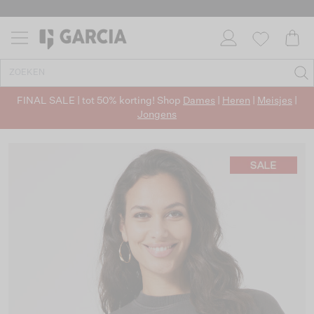
FINAL SALE | tot 50% korting! Shop
Dames
|
Heren
|
Meisjes
|
Jongens