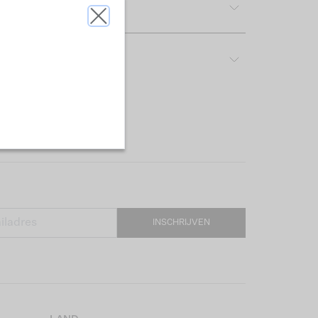
tdetails
rijving & pasvorm
INSCHRIJVEN