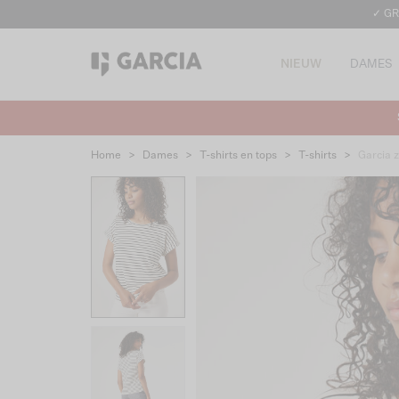
✓ GR
NIEUW
DAMES
Home
>
Dames
>
T-shirts en tops
>
T-shirts
>
Garcia 