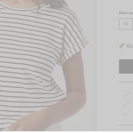
Kies m
XS
Wat