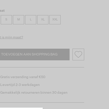
aat
S
M
L
XL
XXL
 is mijn maat?
TOEVOEGEN AAN SHOPPING BAG
Gratis verzending vanaf €50
Levertijd 2-3 werkdagen
Gemakkelijk retourneren binnen 30 dagen