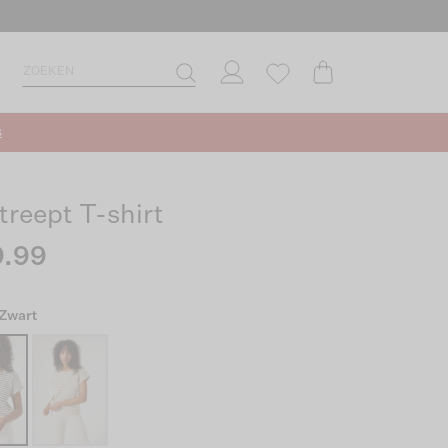
s
treept T-shirt
.99
 Zwart