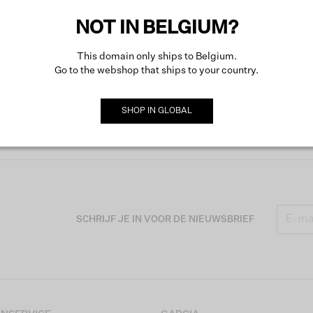
Produc
NOT IN BELGIUM?
This domain only ships to Belgium.
Omsch
Staat het mij?
Go to the webshop that ships to your country.
SHOP IN
GLOBAL
SCHRIJF JE IN VOOR DE NIEUWSBRIEF