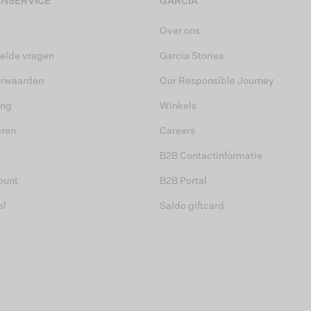
NSERVICE
GARCIA
Over ons
elde vragen
Garcia Stories
orwaarden
Our Responsible Journey
ing
Winkels
eren
Careers
B2B Contactinformatie
ount
B2B Portal
el
Saldo giftcard