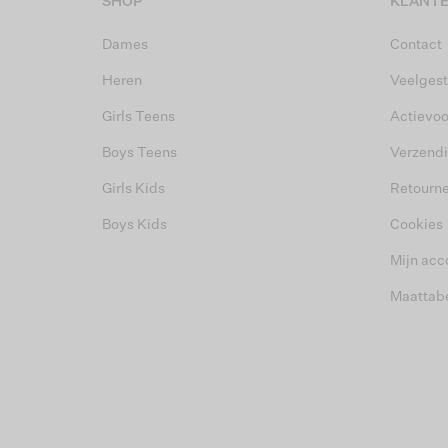
SHOP
KLANTE
Dames
Contact
Heren
Veelgest
Girls Teens
Actievo
Boys Teens
Verzend
Girls Kids
Retourn
Boys Kids
Cookies
Mijn acc
Maattab