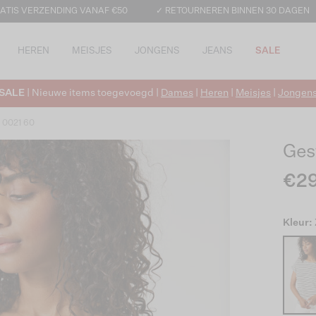
ATIS VERZENDING VANAF €50
✓ RETOURNEREN BINNEN 30 DAGEN
HEREN
MEISJES
JONGENS
JEANS
SALE
SALE
| Nieuwe items toegevoegd |
Dames
|
Heren
|
Meisjes
|
Jongen
z 0021 60
Ges
€29
Kleur: