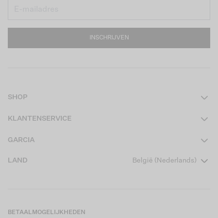
INSCHRIJVEN
SHOP
Dames
KLANTENSERVICE
Heren
Contact
GARCIA
Girls Teens
Veelgestelde vragen
Over ons
LAND
België (Nederlands)
Boys Teens
Actievoorwaarden
Garcia Stories
Girls Kids
Verzending
Our Responsible Journey
Boys Kids
Retourneren
Winkels
BETAALMOGELIJKHEDEN