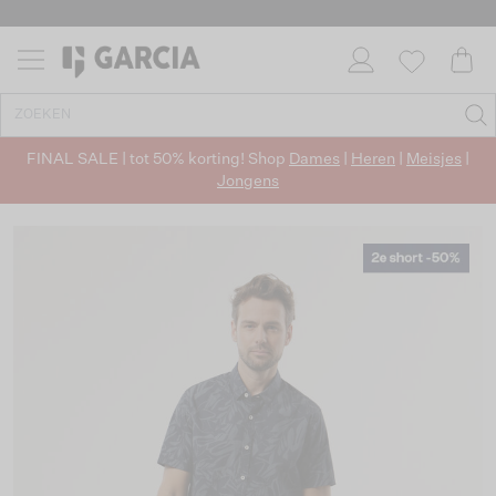
FINAL SALE | tot 50% korting! Shop
Dames
|
Heren
|
Meisjes
|
Jongens