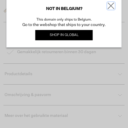
NOT IN BELGIUM?
Wat is mijn maat?
This domain only ships to Belgium.
Go to the webshop that ships to your country.
Gratis verzending vanaf €50
SHOP IN
GLOBAL
Levertijd 2-3 werkdagen
Gemakkelijk retourneren binnen 30 dagen
Productdetails
Omschrijving & pasvorm
Meer over het gebruikte materiaal