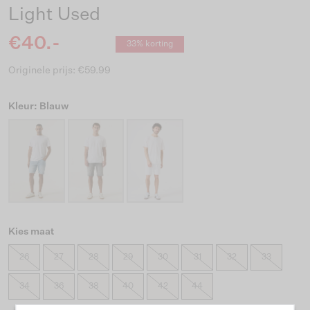
Light Used
€40.-
33% korting
Originele prijs: €59.99
Kleur: Blauw
Kies maat
26
27
28
29
30
31
32
33
34
36
38
40
42
44