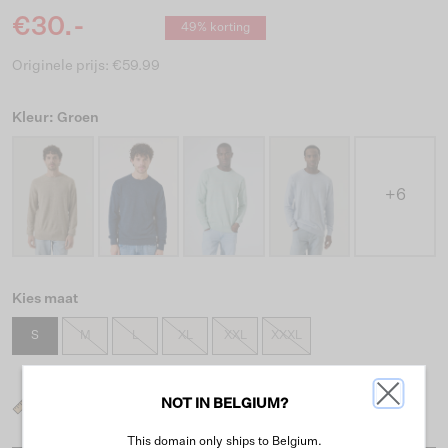
€30.-
49% korting
Originele prijs: €59.99
Kleur: Groen
+6
Kies maat
S
M
L
XL
XXL
XXXL
NOT IN BELGIUM?
Wat is mijn maat?
This domain only ships to Belgium.