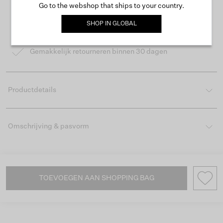
Go to the webshop that ships to your country.
Gratis verzending vanaf €50
SHOP IN
GLOBAL
Levertijd 2-3 werkdagen
Gemakkelijk retourneren binnen 30 dagen
Productdetails
Omschrijving & pasvorm
TOEVOEGEN AAN SHOPPING BAG