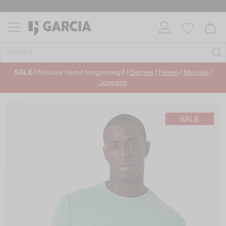
SALE
| Nieuwe items toegevoegd |
Dames
|
Heren
|
Meisjes
|
Jongens