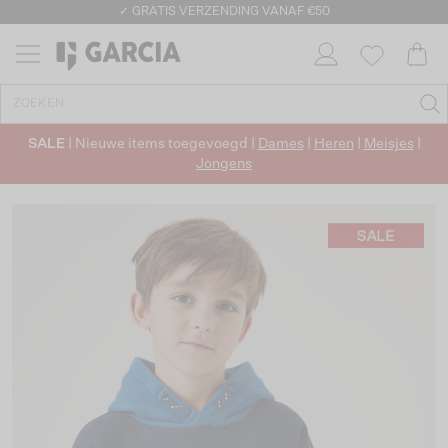
✓ GRATIS VERZENDING VANAF €50
✓ RETOURNEREN BINNEN 30 DAGEN
SALE
| Nieuwe items toegevoegd |
Dames
|
Heren
|
Meisjes
|
Jongens