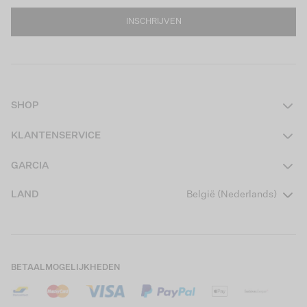
INSCHRIJVEN
SHOP
Dames
KLANTENSERVICE
Heren
Contact
GARCIA
Girls Teens
Veelgestelde vragen
Over ons
LAND
België (Nederlands)
Boys Teens
Actievoorwaarden
Garcia Stories
Girls Kids
Verzending
Our Responsible Journey
Boys Kids
Retourneren
Winkels
BETAALMOGELIJKHEDEN
Cookies
Careers
Mijn account