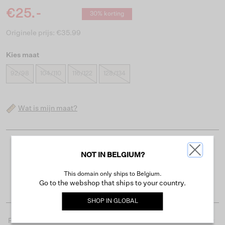
€25.-
30% korting
Originele prijs: €35.99
Kies maat
92/98
104/110
116/122
128/134
Wat is mijn maat?
Gratis verzending vanaf €50
NOT IN BELGIUM?
Levertijd 2-3 werkdagen
This domain only ships to Belgium.
Gemakkelijk retourneren binnen 30 dagen
Go to the webshop that ships to your country.
SHOP IN
GLOBAL
Productdetails