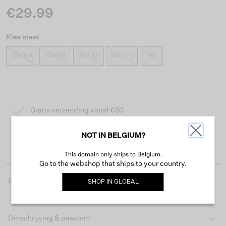
€29.99
Kies maat
128/134
140/146
152/158
164/170
176
Gratis verzending vanaf €50
Levertijd 2-3 werkdagen
NOT IN BELGIUM?
Gemakkelijk retourneren binnen 30 dagen
This domain only ships to Belgium.
Go to the webshop that ships to your country.
Productdetails
SHOP IN
GLOBAL
Omschrijving & pasvorm