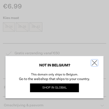
€6.99
Kies maat
31-34
35-38
39-42
Gratis verzending vanaf €50
Levertijd 2-3 werkdagen
NOT IN BELGIUM?
Gemakkelijk retourneren binnen 30 dagen
This domain only ships to Belgium.
Go to the webshop that ships to your country.
Productdetails
SHOP IN
GLOBAL
Omschrijving & pasvorm