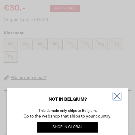
€30.-
49% korting
Originele prijs: €59.99
Kies maat
128
134
140
146
152
158
164
170
176
Wat is mijn maat?
NOT IN BELGIUM?
Gratis verzending vanaf €50
This domain only ships to Belgium.
Levertijd 2-3 werkdagen
Go to the webshop that ships to your country.
Gemakkelijk retourneren binnen 30 dagen
SHOP IN
GLOBAL