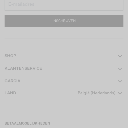
INSCHRIJVEN
SHOP
Dames
KLANTENSERVICE
Heren
Contact
GARCIA
Girls Teens
Veelgestelde vragen
Over ons
LAND
België (Nederlands)
Boys Teens
Actievoorwaarden
Garcia Stories
Girls Kids
Verzending
Our Responsible Journey
Boys Kids
Retourneren
Winkels
BETAALMOGELIJKHEDEN