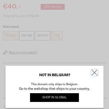
€40.-
33% korting
Originele prijs: €59.99
Kies maat
140/146
152/158
164/170
176
Wat is mijn maat?
Gratis verzending vanaf €50
NOT IN BELGIUM?
Levertijd 2-3 werkdagen
This domain only ships to Belgium.
Gemakkelijk retourneren binnen 30 dagen
Go to the webshop that ships to your country.
SHOP IN
GLOBAL
Productdetails