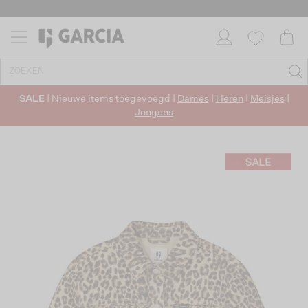
SALE
| Nieuwe items toegevoegd |
Dames
|
Heren
|
Meisjes
|
Jongens