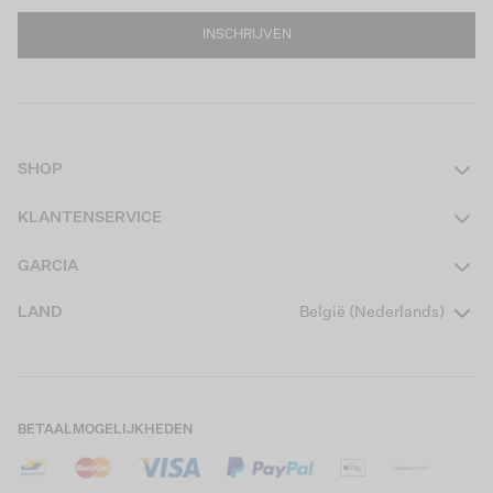
INSCHRIJVEN
SHOP
Dames
KLANTENSERVICE
Heren
Contact
GARCIA
Girls Teens
Veelgestelde vragen
Over ons
LAND
België (Nederlands)
Boys Teens
Actievoorwaarden
Garcia Stories
Girls Kids
Verzending
Our Responsible Journey
Boys Kids
Retourneren
Winkels
BETAALMOGELIJKHEDEN
Cookies
Careers
Mijn account