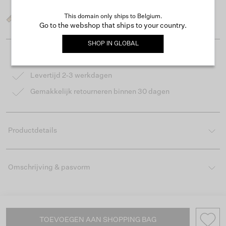
This domain only ships to Belgium.
Wat is mijn maat?
Go to the webshop that ships to your country.
SHOP IN
GLOBAL
Gratis verzending vanaf €50
Levertijd 2-3 werkdagen
Gemakkelijk retourneren binnen 30 dagen
Productdetails
Omschrijving & pasvorm
TOEVOEGEN AAN SHOPPING BAG