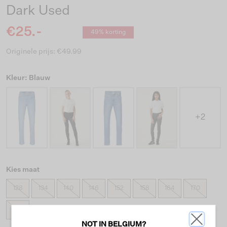
Dark Used
€25.-
49% korting
Originele prijs: €49.99
Kleur: Blauw
+2
Kies maat
128
134
140
146
152
158
164
170
176
NOT IN BELGIUM?