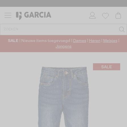
SALE
| Nieuwe items toegevoegd |
Dames
|
Heren
|
Meisjes
|
Jongens