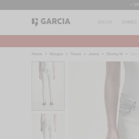
✓ GR
NIEUW
DAMES
Home
>
Meisjes
>
Teens
>
Jeans
>
Skinny fit
>
Garc