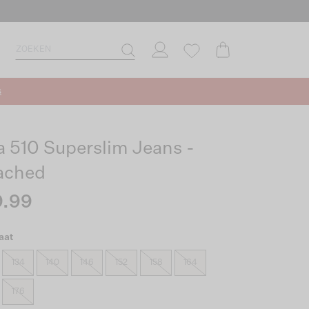
s
a 510 Superslim Jeans -
ached
.99
aat
134
140
146
152
158
164
176