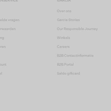
NSERVICE
GARCIA
Over ons
elde vragen
Garcia Stories
orwaarden
Our Responsible Journey
ing
Winkels
eren
Careers
B2B Contactinformatie
ount
B2B Portal
el
Saldo giftcard