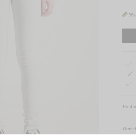
Wat
Produc
Omsch