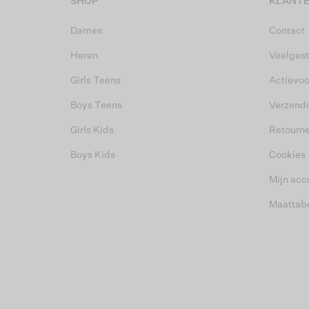
SHOP
KLANTE
Dames
Contact
Heren
Veelgest
Girls Teens
Actievo
Boys Teens
Verzend
Girls Kids
Retourn
Boys Kids
Cookies
Mijn acc
Maattab