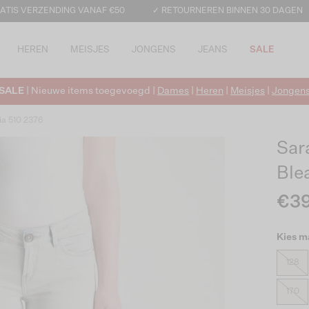
ATIS VERZENDING VANAF €50
✓ RETOURNEREN BINNEN 30 DAGEN
HEREN
MEISJES
JONGENS
JEANS
SALE
SALE
| Nieuwe items toegevoegd |
Dames
|
Heren
|
Meisjes
|
Jongen
ia 510 2376
Sar
Ble
€39
Kies m
128
170